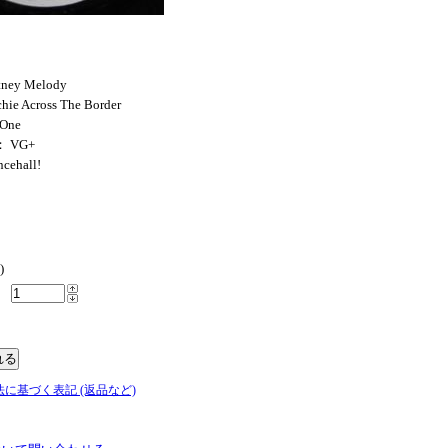
tney Melody
hie Across The Border
 One
： VG+
ncehall!
)
法に基づく表記 (返品など)