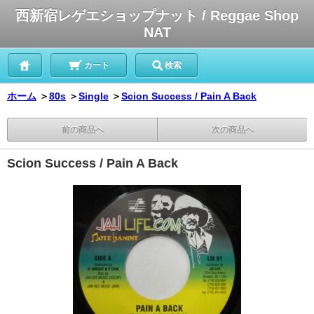
西新宿レゲエショップナット / Reggae Shop
NAT
カート
検索
ホーム
＞
80s
＞
Single
＞
Scion Success / Pain A Back
前の商品へ
次の商品へ
Scion Success / Pain A Back