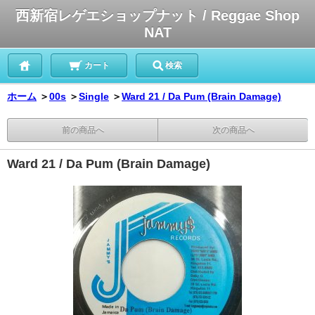
西新宿レゲエショップナット / Reggae Shop
NAT
カート
検索
ホーム
＞
00s
＞
Single
＞
Ward 21 / Da Pum (Brain Damage)
前の商品へ
次の商品へ
Ward 21 / Da Pum (Brain Damage)