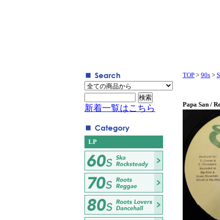
TOP
>
90s
>
S
Papa San / R
新着一覧はこちら
LP