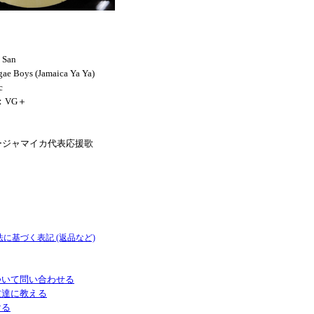
 San
ae Boys (Jamaica Ya Ya)
c
N：VG＋
ージャマイカ代表応援歌
法に基づく表記 (返品など)
ついて問い合わせる
友達に教える
ける