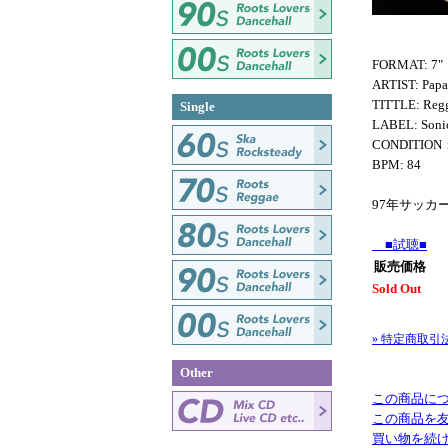
FORMAT: 7"
ARTIST: Papa
TITTLE: Regg
Single
LABEL: Soni
CONDITIO
BPM: 84
97年サッカ
■試聴■
販売価格
Sold Out
» 特定商取引
Other
この商品に
この商品を
買い物を続