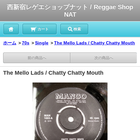
西新宿レゲエショップナット / Reggae Shop
NAT
カート
検索
ホーム
＞
70s
＞
Single
＞
The Mello Lads / Chatty Chatty Mouth
前の商品へ
次の商品へ
The Mello Lads / Chatty Chatty Mouth