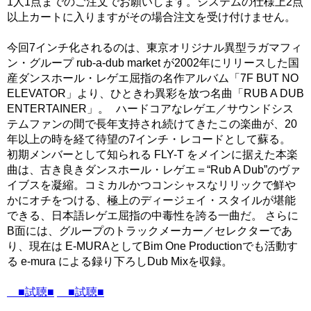
1人1点までのご注文でお願いします。システムの仕様上2点
以上カートに入りますがその場合注文を受け付けません。
今回7インチ化されるのは、東京オリジナル異型ラガマフィ
ン・グループ rub-a-dub market が2002年にリリースした国
産ダンスホール・レゲエ屈指の名作アルバム「7F BUT NO
ELEVATOR」より、ひときわ異彩を放つ名曲「RUB A DUB
ENTERTAINER」。 ハードコアなレゲエ／サウンドシス
テムファンの間で長年支持され続けてきたこの楽曲が、20
年以上の時を経て待望の7インチ・レコードとして蘇る。
初期メンバーとして知られる FLY-T をメインに据えた本楽
曲は、古き良きダンスホール・レゲエ＝“Rub A Dub”のヴァ
イブスを凝縮。コミカルかつコンシャスなリリックで鮮や
かにオチをつける、極上のディージェイ・スタイルが堪能
できる、日本語レゲエ屈指の中毒性を誇る一曲だ。 さらに
B面には、グループのトラックメーカー／セレクターであ
り、現在は E-MURAとしてBim One Productionでも活動す
る e-mura による録り下ろしDub Mixを収録。
■試聴■
■試聴■