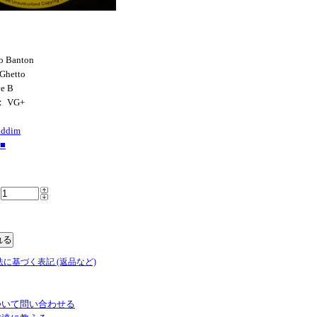
o Banton
 Ghetto
ve B
： VG+
iddim
■
法に基づく表記 (返品など)
ついて問い合わせる