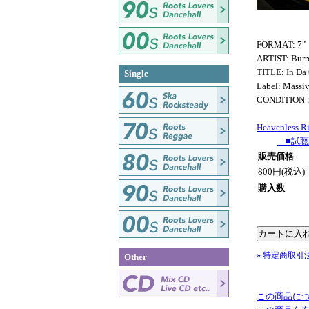
FORMAT: 7"
ARTIST: Burr
TITLE: In Da
Single
Label: Massi
CONDITION
Heavenless R
■試聴
販売価格
800円(税込)
購入数
» 特定商取引
Other
この商品に