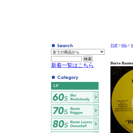
TOP
>
00s
>
S
Burro Banton
新着一覧はこちら
LP