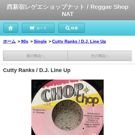
西新宿レゲエショップナット / Reggae Shop
NAT
カート
検索
ホーム
＞
90s
＞
Single
＞
Cutty Ranks / D.J. Line Up
前の商品へ
次の商品へ
Cutty Ranks / D.J. Line Up