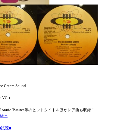
ce Cream Sound
N：VG＋
neやRonnie Twaites等のヒットタイトルほかレア曲も収録！
ddim
試聴■