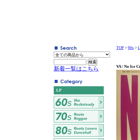
TOP
>
90s
>
VA / No Ice 
新着一覧はこちら
LP