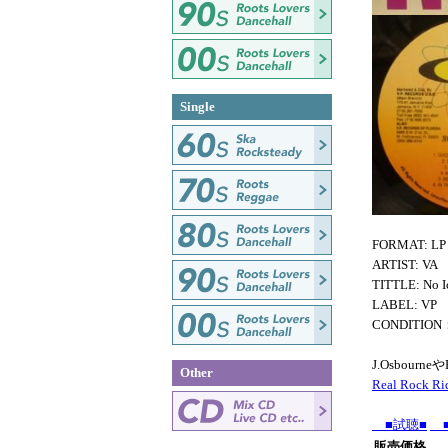
Single
FORMAT: LP
ARTIST: VA
TITTLE: No I
LABEL: VP
CONDITIO
J.Osbour
Other
Real Rock Ri
■試聴■
■
販売価格