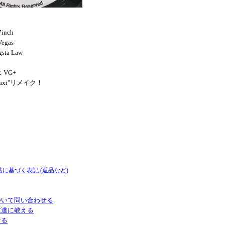
inch
Vegas
gsta Law
：VG+
d Taxi"リメイク！
法に基づく表記 (返品など)
ついて問い合わせる
友達に教える
ける