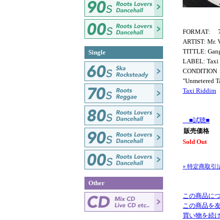
FORMAT: 7
ARTIST: Mr. 
TITTLE: Gan
Single
LABEL: Taxi
CONDITION
"Unmetere
Taxi Riddim
■試聴■
販売価格
Sold Out
» 特定商取引
Other
この商品に
この商品を
買い物を続