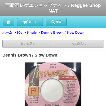
西新宿レゲエショップナット / Reggae Shop
NAT
カート
検索
ホーム
＞
90s
＞
Single
＞
Dennis Brown / Slow Down
前の商品へ
次の商品へ
Dennis Brown / Slow Down