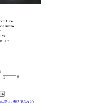
cent Crew
mbo Jumbo
d
：VG+
ll Hit!
)
法に基づく表記 (返品など)