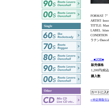
FORMAT: 7"
ARTIST: Inno
TITTLE: Ma
Single
LABEL: Islan
CONDITION
ラテンDanceha
■試聴■
販売価格
1,200円(税込
購入数
Other
» 特定商取引