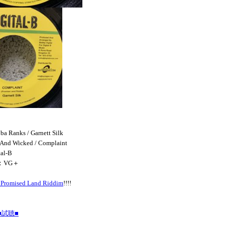
a Ranks / Garnett Silk
And Wicked / Complaint
al-B
N：VG＋
a Promised Land Riddim
!!!!
試聴■