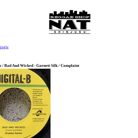
ingle
 / Bad And Wicked - Garnett Silk / Complaint