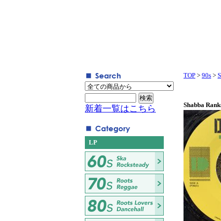
TOP
>
90s
>
S
Shabba Ranks
新着一覧はこちら
LP