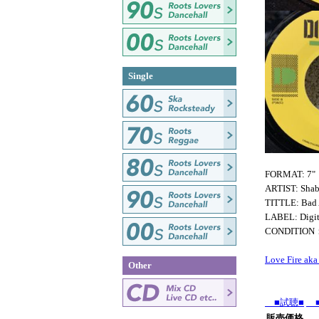
Single
FORMAT: 7"
ARTIST: Shabb
TITTLE: Bad 
LABEL: Digit
CONDITIO
Love Fire ak
Other
■試聴■
■
販売価格