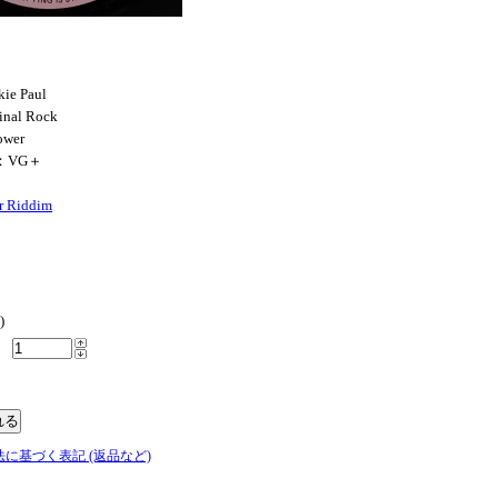
kie Paul
inal Rock
ower
N：VG＋
r Riddim
)
法に基づく表記 (返品など)