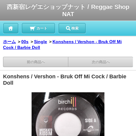
西新宿レゲエショップナット / Reggae Shop
NAT
カート
検索
ホーム
＞
00s
＞
Single
＞
Konshens / Vershon - Bruk Off Mi
Cock / Barbie Doll
前の商品へ
次の商品へ
Konshens / Vershon - Bruk Off Mi Cock / Barbie
Doll