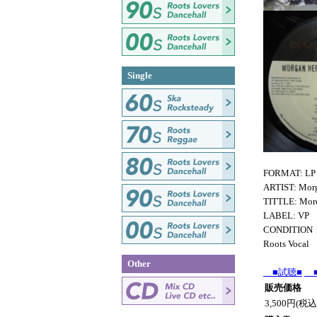
Single
FORMAT: LP
ARTIST: Morg
TITTLE: More
LABEL: VP
CONDITION
Roots Vocal
Other
■試聴■
■
販売価格
3,500円(税込