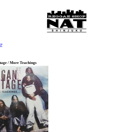
LP
age / More Teachings