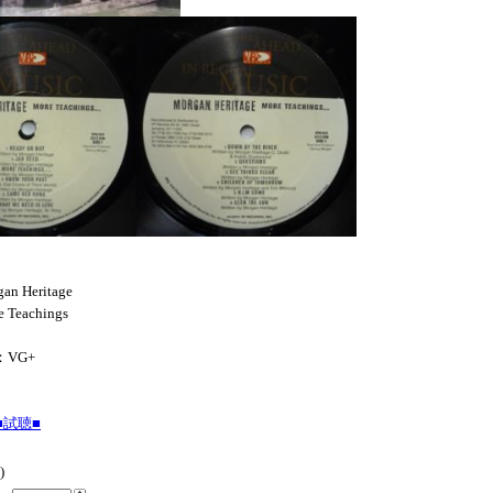
an Heritage
 Teachings
：VG+
試聴■
)