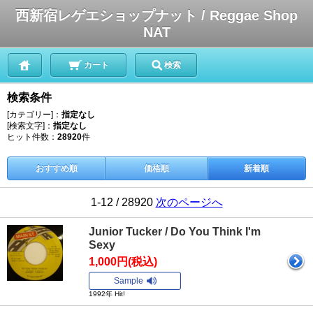
西新宿レゲエショップナット / Reggae Shop
NAT
カート
検索
検索条件
[カテゴリー]：
指定なし
[検索文字]：
指定なし
ヒット件数：
28920
件
おすすめ順
価格順
新着順
1-12 / 28920
次のページへ
Junior Tucker / Do You Think I'm
Sexy
1,000円(税込)
Sample
1992年 Hit!