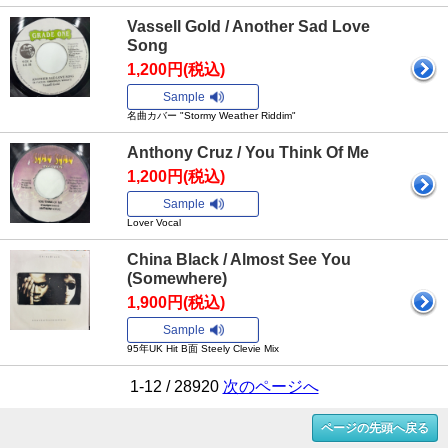
Vassell Gold / Another Sad Love
Song
1,200円(税込)
Sample
名曲カバー "Stormy Weather Riddim"
Anthony Cruz / You Think Of Me
1,200円(税込)
Sample
Lover Vocal
China Black / Almost See You
(Somewhere)
1,900円(税込)
Sample
95年UK Hit B面 Steely Clevie Mix
1-12 / 28920
次のページへ
ページの先頭へ戻る