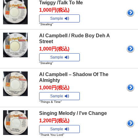
Twiggy /Talk To Me
1,000円(税込)
Sample
"Stealing"
Al Campbell / Rude Boy Deh A
Street
1,000円(税込)
Sample
"Stealing"
Al Campbell – Shadow Of The
Almighty
1,000円(税込)
Sample
"Things & Time"
Singing Melody / I've Change
1,200円(税込)
Sample
"Thank You Lord"