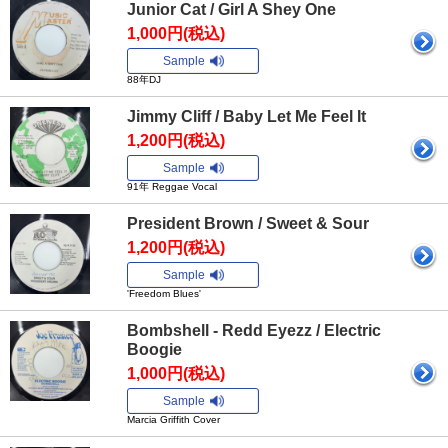
Junior Cat / Girl A Shey One
1,000円(税込)
Sample
88年DJ
Jimmy Cliff / Baby Let Me Feel It
1,200円(税込)
Sample
91年 Reggae Vocal
President Brown / Sweet & Sour
1,200円(税込)
Sample
'Freedom Blues'
Bombshell - Redd Eyezz / Electric
Boogie
1,000円(税込)
Sample
Marcia Griffith Cover