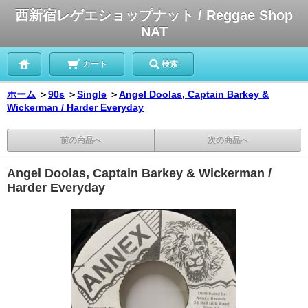
西新宿レゲエショップナット / Reggae Shop
NAT
カート
検索
ホーム
＞
90s
＞
Single
＞
Angel Doolas, Captain Barkey &
Wickerman / Harder Everyday
前の商品へ
次の商品へ
Angel Doolas, Captain Barkey & Wickerman /
Harder Everyday