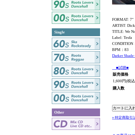
FORMAT: 7"
ARTIST: Dick
TITLE: We No
Single
Label: Tesfa
CONDITION
BPM：83
Darker Shade
■試聴■
販売価格
1,600円(税込
購入数
Other
» 特定商取引