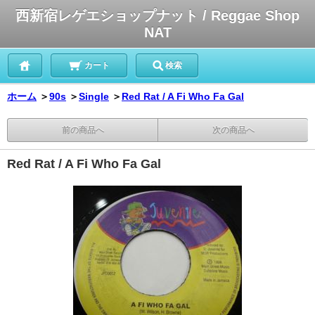
西新宿レゲエショップナット / Reggae Shop
NAT
カート
検索
ホーム
＞
90s
＞
Single
＞
Red Rat / A Fi Who Fa Gal
前の商品へ
次の商品へ
Red Rat / A Fi Who Fa Gal