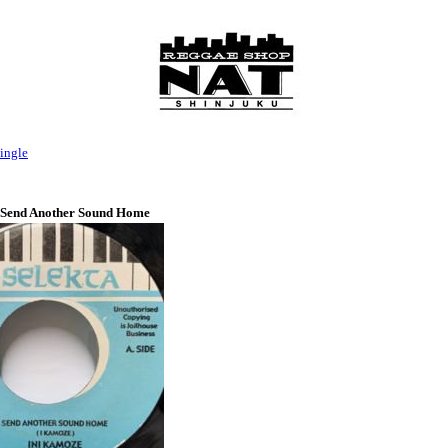
ingle
 Send Another Sound Home