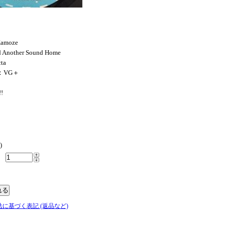
Kamoze
d Another Sound Home
ta
N：VG＋
!!
)
法に基づく表記 (返品など)