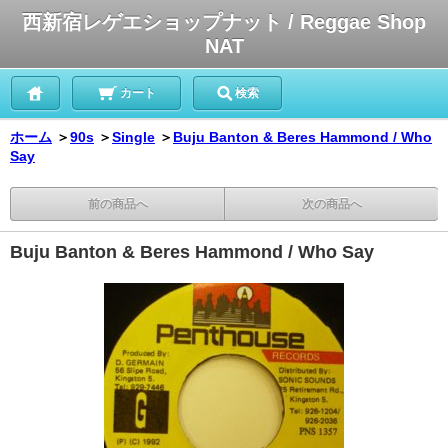
西新宿レゲエショップナット / Reggae Shop
NAT
カート
検索
ホーム
＞
90s
＞
Single
＞
Buju Banton & Beres Hammond / Who
Say
前の商品へ
次の商品へ
Buju Banton & Beres Hammond / Who Say