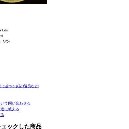
 Life
rd
： VG+
！
法に基づく表記 (返品など)
ついて問い合わせる
友達に教える
ける
チェックした商品