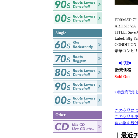
FORMAT: 7"
ARTIST: V.A
TITLE: Save A
Single
Label: Big Ya
CONDITION
豪華コンビ
■試聴■
販売価格
Sold Out
» 特定商取引
この商品に
Other
この商品を
買い物を続
｜最近