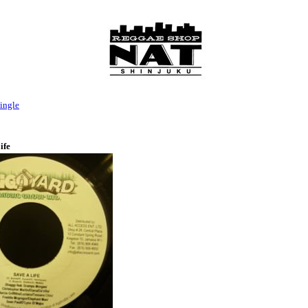
ingle
ife