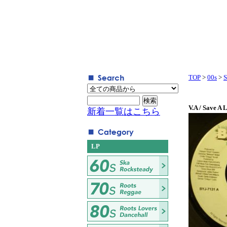
TOP
>
00s
>
S
V.A / Save A L
新着一覧はこちら
LP