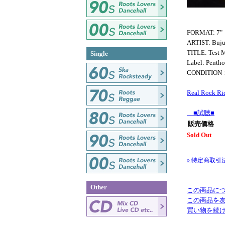
FORMAT: 7"
ARTIST: Buju
TITLE: Test 
Single
Label: Penth
CONDITION
Real Rock Ri
■試聴■
販売価格
Sold Out
» 特定商取引
Other
この商品に
この商品を
買い物を続