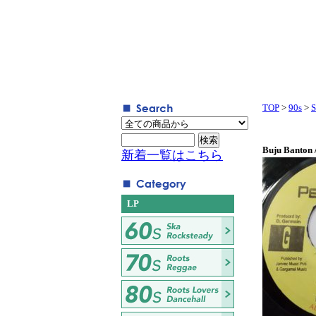
TOP
>
90s
>
S
Buju Banton 
新着一覧はこちら
LP