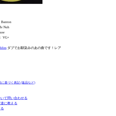
 Banton
Me Nuh
ouse
： VG+
ddim
ダブでお馴染みのあの曲です！レア
法に基づく表記 (返品など)
ついて問い合わせる
友達に教える
ける