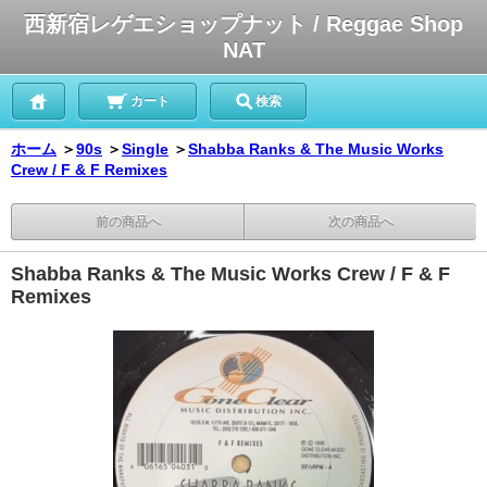
西新宿レゲエショップナット / Reggae Shop
NAT
カート
検索
ホーム
＞
90s
＞
Single
＞
Shabba Ranks & The Music Works
Crew / F & F Remixes
前の商品へ
次の商品へ
Shabba Ranks & The Music Works Crew / F & F
Remixes