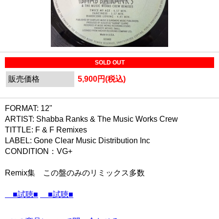
SOLD OUT
販売価格
5,900円(税込)
FORMAT: 12"
ARTIST: Shabba Ranks & The Music Works Crew
TITTLE: F & F Remixes
LABEL: Gone Clear Music Distribution Inc
CONDITION：VG+
Remix集 この盤のみのリミックス多数
■試聴■
■試聴■