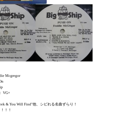
die Mcgregor
On
ip
： VG+
ne"Seek & You Will Find"他、シビれる名曲ずらり！
！！！！