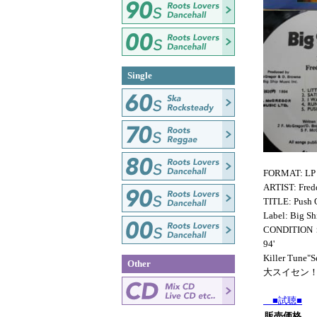
Single
FORMAT: LP
ARTIST: Fred
TITLE: Push 
Label: Big Sh
CONDITION
94'
Killer Tu
Other
大スイセン
■試聴■
販売価格