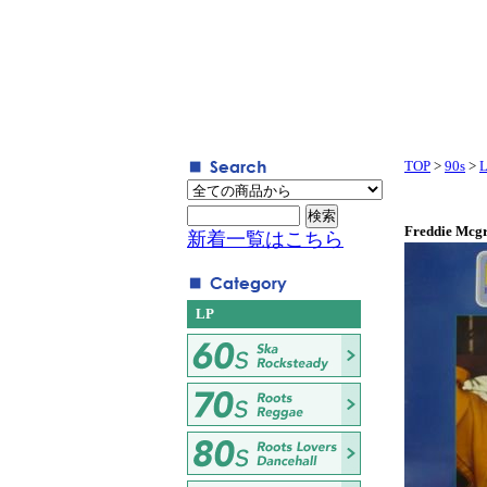
TOP
>
90s
>
Freddie Mcgr
新着一覧はこちら
LP