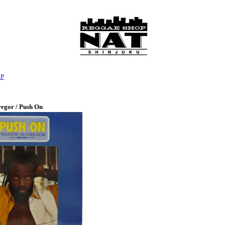
LP
egor / Push On