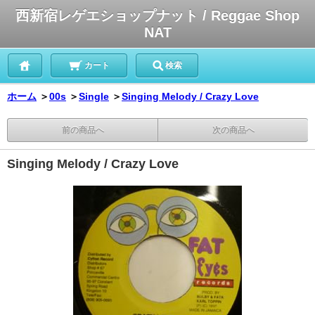
西新宿レゲエショップナット / Reggae Shop
NAT
カート
検索
ホーム
＞
00s
＞
Single
＞
Singing Melody / Crazy Love
前の商品へ
次の商品へ
Singing Melody / Crazy Love