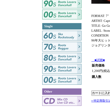
FORMAT: 7"
ARTIST: Capt
TITLE: Go G
Single
LABEL: Ston
CONDITION
96年大ヒッ
ジョグリン
■試聴■
販売価格
1,200円(税込
購入数
Other
» 特定商取引