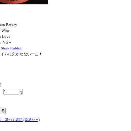
ain Barkey
o Wine
e Love
： VG＋
ト
Stink Riddim
タイムに欠かせない一曲！
)
法に基づく表記 (返品など)