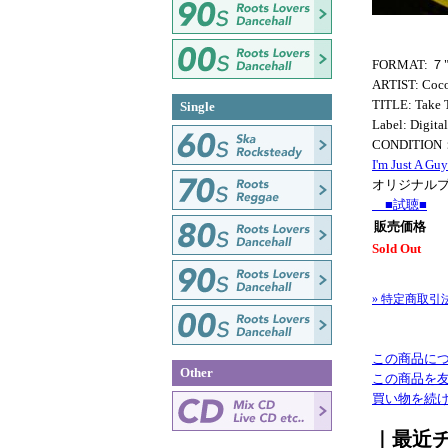
FORMAT: ７
ARTIST: Coco
TITLE: Take 
Single
Label: Digita
CONDITION
I'm Just A Gu
オリジナル
■試聴■
販売価格
Sold Out
» 特定商取引
この商品に
Other
この商品を
買い物を続
｜最近