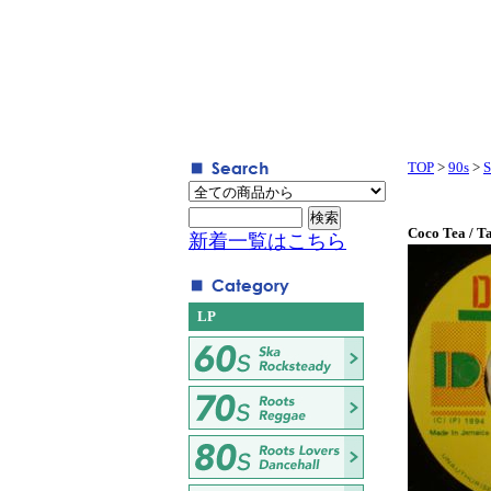
TOP
>
90s
>
S
Coco Tea / T
新着一覧はこちら
LP