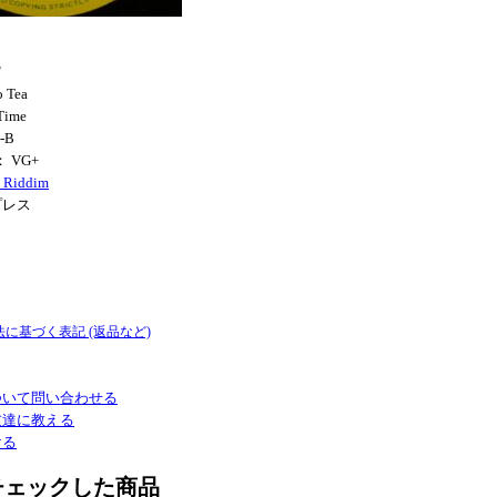
"
 Tea
Time
l-B
： VG+
y Riddim
プレス
法に基づく表記 (返品など)
ついて問い合わせる
友達に教える
ける
チェックした商品