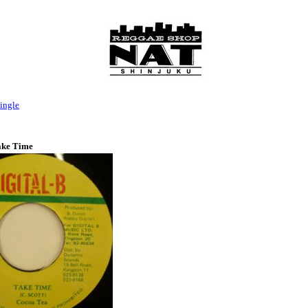
ingle
ake Time