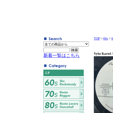
TOP
>
00s
>
S
Vybz Kartel /
新着一覧はこちら
LP