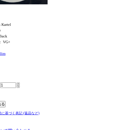
 Kartel
e
 Back
： VG+
dim
法に基づく表記 (返品など)