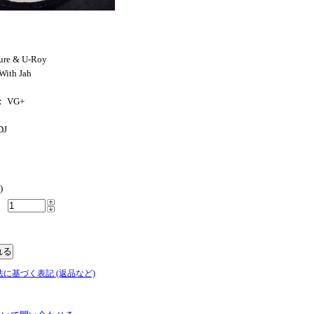
ure & U-Roy
With Jah
： VG+
DJ
)
法に基づく表記 (返品など)