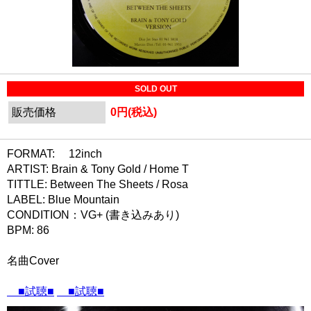
SOLD OUT
販売価格
0円(税込)
FORMAT: 12inch
ARTIST: Brain & Tony Gold / Home T
TITTLE: Between The Sheets / Rosa
LABEL: Blue Mountain
CONDITION：VG+ (書き込みあり)
BPM: 86
名曲Cover
■試聴■
■試聴■