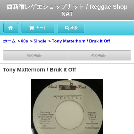
西新宿レゲエショップナット / Reggae Shop
NAT
カート
検索
ホーム
＞
00s
＞
Single
＞
Tony Matterhorn / Bruk It Off
前の商品へ
次の商品へ
Tony Matterhorn / Bruk It Off