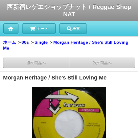
西新宿レゲエショップナット / Reggae Shop
NAT
カート
検索
ホーム
＞
00s
＞
Single
＞
Morgan Heritage / She's Still Loving
Me
前の商品へ
次の商品へ
Morgan Heritage / She's Still Loving Me