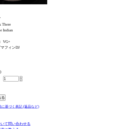
"
 There
e Indian
： VG+
マフィンDJ
)
法に基づく表記 (返品など)
ついて問い合わせる