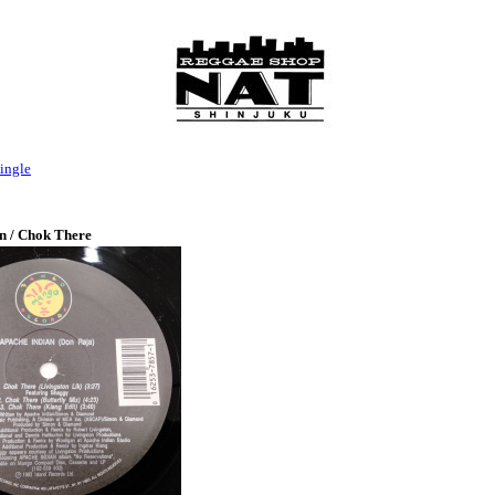
ingle
n / Chok There