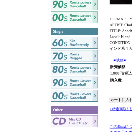
FORMAT: 12
ARTIST: Chok
TITLE: Apach
Single
Label: Island
CONDITION
インド系ラガ
■試聴■
販売価格
1,900円(税込
購入数
» 特定商取引
Other
この商品に