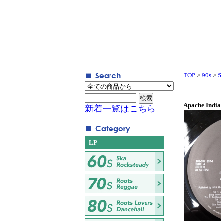
TOP
>
90s
>
S
Apache India
新着一覧はこちら
LP