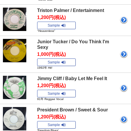
Triston Palmer / Entertainment
1,200円(税込)
Sample
"Heavenless"
Junior Tucker / Do You Think I'm
Sexy
1,000円(税込)
Sample
1992年 Hit!
Jimmy Cliff / Baby Let Me Feel It
1,200円(税込)
Sample
91年 Reggae Vocal
President Brown / Sweet & Sour
1,200円(税込)
Sample
'Freedom Blues'