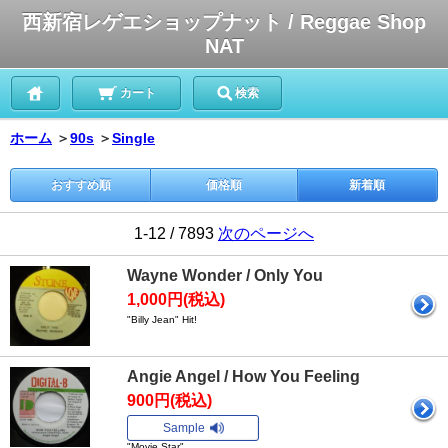
西新宿レゲエショップナット / Reggae Shop
NAT
カート
検索
ホーム
＞
90s
＞
Single
おすすめ順
価格順
新着順
1-12 / 7893
次のページへ
Wayne Wonder / Only You
1,000円(税込)
"Billy Jean" Hit!
Angie Angel / How You Feeling
900円(税込)
Sample
"Movie Star"