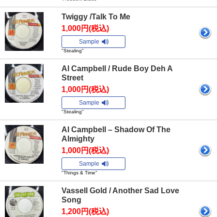
Twiggy /Talk To Me
1,000円(税込)
Sample
"Stealing"
Al Campbell / Rude Boy Deh A
Street
1,000円(税込)
Sample
"Stealing"
Al Campbell – Shadow Of The
Almighty
1,000円(税込)
Sample
"Things & Time"
Vassell Gold / Another Sad Love
Song
1,200円(税込)