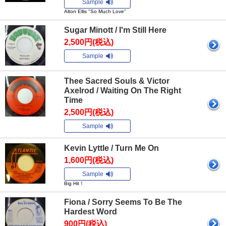
Sample
Alton Ellis "So Much Love"
Sugar Minott / I'm Still Here
2,500円(税込)
Sample
Thee Sacred Souls & Victor
Axelrod / Waiting On The Right
Time
2,500円(税込)
Sample
Kevin Lyttle / Turn Me On
1,600円(税込)
Sample
Big Hit！
Fiona / Sorry Seems To Be The
Hardest Word
900円(税込)