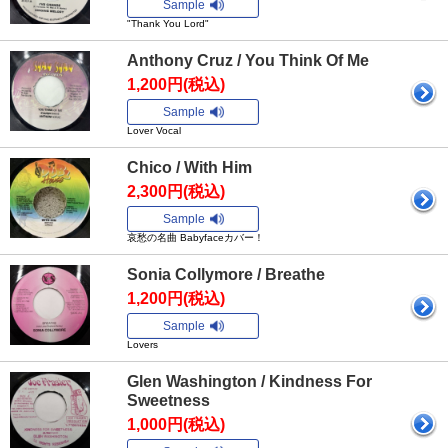
Sample
"Thank You Lord"
Anthony Cruz / You Think Of Me
1,200円(税込)
Sample
Lover Vocal
Chico / With Him
2,300円(税込)
Sample
哀愁の名曲 Babyfaceカバー！
Sonia Collymore / Breathe
1,200円(税込)
Sample
Lovers
Glen Washington / Kindness For
Sweetness
1,000円(税込)