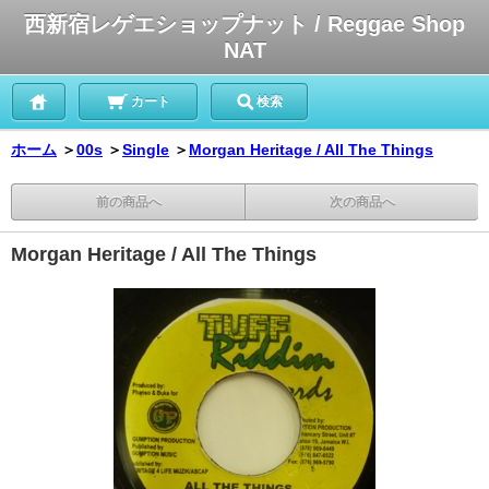
西新宿レゲエショップナット / Reggae Shop
NAT
カート
検索
ホーム
＞
00s
＞
Single
＞
Morgan Heritage / All The Things
前の商品へ
次の商品へ
Morgan Heritage / All The Things