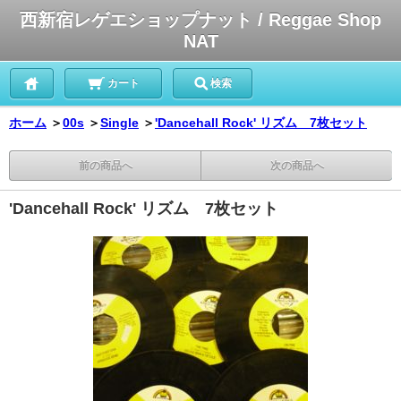
西新宿レゲエショップナット / Reggae Shop
NAT
カート
検索
ホーム
＞
00s
＞
Single
＞
'Dancehall Rock' リズム 7枚セット
前の商品へ
次の商品へ
'Dancehall Rock' リズム 7枚セット