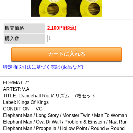
販売価格
2,100円(税込)
購入数
特定商取引法に基づく表記 (返品など)
FORMAT: 7"
ARTIST: V.A
TITLE: 'Dancehall Rock' リズム 7枚セット
Label: Kings Of Kings
CONDITION： VG+
Elephant Man / Long Story / Monster Twin / Man To Woman
Elephant Man / Ova Di Wall / Problem & Einstein / Naa Run
Elephant Man / Proppella / Hollow Point / Round & Round