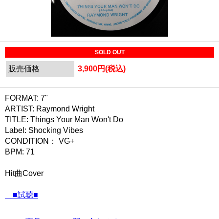
SOLD OUT
販売価格
3,900円(税込)
FORMAT: 7"
ARTIST: Raymond Wright
TITLE: Things Your Man Won't Do
Label: Shocking Vibes
CONDITION： VG+
BPM: 71
Hit曲Cover
■試聴■