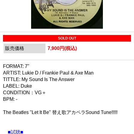
SOLD OUT
販売価格
7,900円(税込)
FORMAT: 7"
ARTIST: Lukie D / Frankie Paul & Axe Man
TITTLE: My Sound Is The Answer
LABEL: Duke
CONDITION：VG＋
BPM: -
The Beatles "Let It Be" 替え歌アカペラSound Tune!!!!!
■試聴■