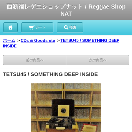
西新宿レゲエショップナット / Reggae Shop
NAT
カート
検索
ホーム
＞
CDs & Goods etc
＞
TETSU45 / SOMETHING DEEP
INSIDE
前の商品へ
次の商品へ
TETSU45 / SOMETHING DEEP INSIDE