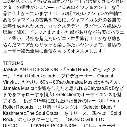
エのMIXでありがちな名曲オンパレードとは全く異なるセレ
クターの個性がジュワ―っと染み出るワン＆オンリーな作
品に仕上がっています！TETSU氏のセレクションの主軸で
あるジャマイカの古典を中心に、ジャマイカ以外の各国で
近年作成されたスカ、ロックステディ、ラバーズを絶妙の
塩梅でMIX。ピシッとまとまった感がありながら実にバラエ
ティ豊か。時空を超えたレゲエ・世界旅行！！かなり聴き
込んだマニアからサラッと楽しみたいヤングまで、当店の
ユーザー諸氏全員に自信をもってオススメします！
TETSU45
JAMAICAN OLDIES SOUND「Solid Rock」のセレクタ
ー、「High RollerRecords」プロデューサー。Original
Vinylにこだわり、60's～80'sのJamaica Musicはもちろん、
Jamaica Musicに影響を与えたと思われるCalypso,R&Bなど
までをフォローする幅広いSelectionでオーディエンスを魅
了する。 また2015年に立ち上げた自身のレーベル「High
Roller Records」より第一弾シングル「Selector Blues /
Kashmere&The Soul Craps」 をリリース。 現在は「Solid
Rock」のセレクターとして、「GONZO GHETTO
DISCO」、「LOVERS ROCK NIGHT」にレギュラー出