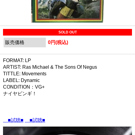
SOLD OUT
販売価格
0円(税込)
FORMAT: LP
ARTIST: Ras Michael & The Sons Of Negus
TITTLE: Movements
LABEL: Dynamic
CONDITION：VG+
ナイヤビンギ！
■試聴■
■試聴■