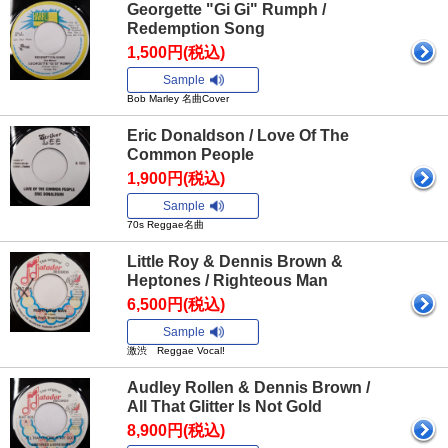
Georgette "Gi Gi" Rumph /
Redemption Song
1,500円(税込)
Sample
Bob Marley 名曲Cover
Eric Donaldson / Love Of The
Common People
1,900円(税込)
Sample
70s Reggae名曲
Little Roy & Dennis Brown &
Heptones / Righteous Man
6,500円(税込)
Sample
激渋 Reggae Vocal!
Audley Rollen & Dennis Brown /
All That Glitter Is Not Gold
8,900円(税込)