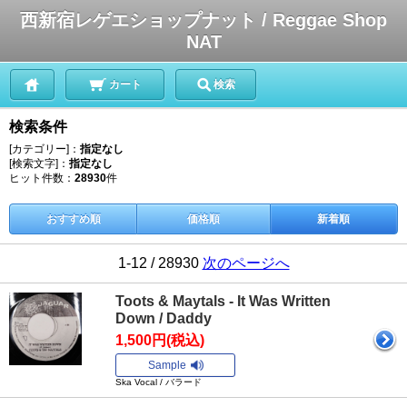
西新宿レゲエショップナット / Reggae Shop
NAT
カート
検索
検索条件
[カテゴリー]：
指定なし
[検索文字]：
指定なし
ヒット件数：
28930
件
おすすめ順
価格順
新着順
1-12 / 28930
次のページへ
Toots & Maytals - It Was Written
Down / Daddy
1,500円(税込)
Sample
Ska Vocal / バラード