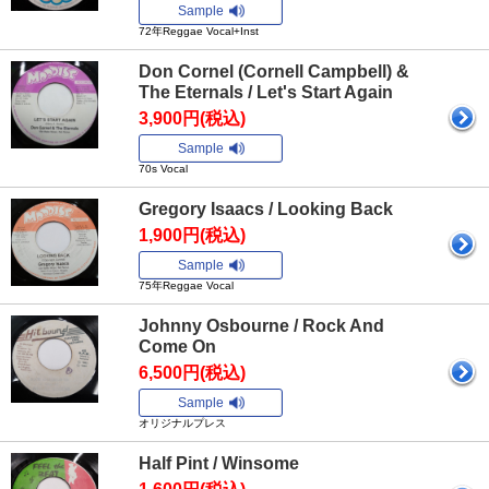
Sample
72年Reggae Vocal+Inst
Don Cornel (Cornell Campbell) &
The Eternals / Let's Start Again
3,900円(税込)
Sample
70s Vocal
Gregory Isaacs / Looking Back
1,900円(税込)
Sample
75年Reggae Vocal
Johnny Osbourne / Rock And
Come On
6,500円(税込)
Sample
オリジナルプレス
Half Pint / Winsome