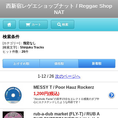
西新宿レゲエショップナット / Reggae Shop
NAT
カート
検索
検索条件
[カテゴリー]：
指定なし
[検索文字]：
Shinjuku Tracks
ヒット件数：
26
件
おすすめ順
価格順
新着順
1-12 / 26
次のページへ
MESSY T / Poor Hauz Rockerz
1,200円(税込)
"Alcoholic Fame"の前半15分をエレクトロ感覚のダブ中
心にエクステンドしたような内容です！
rub-a-dub market (FLY-T) / RUB A